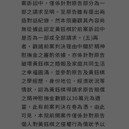
案訴訟中，僅係針對原告部分為一
部之請求至明。至原告雖有提出兩
造對話紀錄，然本院遍觀其內容尚
無從據此認定黃鈺棋於前案訴訟中
是否為一部或全部請求。(五)再
者，觀諸前案判決理由中關於精神
慰撫金之審酌依據，亦係針對原告
破壞黃鈺棋之婚姻及家庭共同生活
之幸福圓滿，並參酌原告及黃鈺棋
之學經歷、身份地位、經濟狀況等
情狀，認為黃鈺棋得請求原告賠償
之精神慰撫金數額以30萬元為適
當，此有前案判決在卷為憑。由此
可見，本院前開案件僅係針對原告
個人對黃鈺棋之侵權行為情狀予以