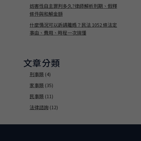
妨害性自主罪判多久?律師解析刑期、假釋
條件與和解金額
什麼情況可以訴請離婚？民法 1052 條法定
事由、費用、時程一次搞懂
文章分類
刑事類
(4)
家事類
(35)
民事類
(11)
法律諮詢
(12)