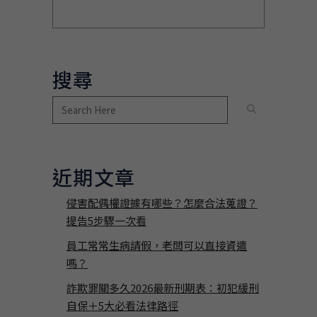
搜尋
近期文章
侵害配偶權證據有哪些？怎麼合法蒐證？
提告5步驟一次看
員工常常生病請假，老闆可以直接資遣
嗎？
詐欺罪關多久2026最新刑期表：初犯緩刑
自保＋5大必看法律路徑