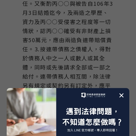
任。又衡酌丙○○與被告自106年3
月3日結婚迄今，及兩造之學歷、
資力及丙○○受侵害之程度等一切
情狀，認丙○○確受有非財產上損
害50萬元，應由兩造負連帶賠償責
任。⒊按連帶債務之債權人，得對
於債務人中之一人或數人或其全
體，同時或先後請求全部或一部之
給付。連帶債務人相互間，除法律
另有規定或契約另有訂定外，應平
均分擔義務。連帶債務人中之一
✕
人，因清償、代物清償、提存、抵
銷或混同，致他債務人同免責任
者，得向他債務人請求償還各自分
擔之部分，並自免責時起之利息；