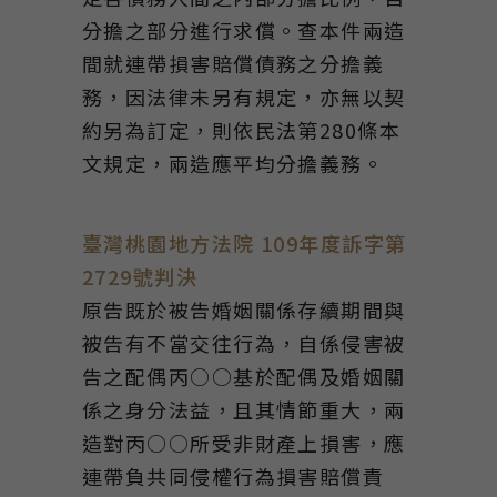
分擔之部分進行求償。查本件兩造
間就連帶損害賠償債務之分擔義
務，因法律未另有規定，亦無以契
約另為訂定，則依民法第280條本
文規定，兩造應平均分擔義務。
臺灣桃園地方法院 109年度訴字第
2729號判決
原告既於被告婚姻關係存續期間與
被告有不當交往行為，自係侵害被
告之配偶丙○○基於配偶及婚姻關
係之身分法益，且其情節重大，兩
造對丙○○所受非財產上損害，應
連帶負共同侵權行為損害賠償責