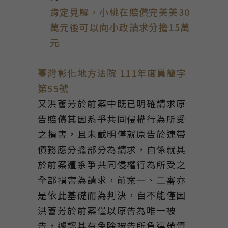
肯定見解，小桃在賠償完美美30
萬元後可以向小政請求分擔15萬
元
臺灣彰化地方法院 111年度員簡字
第55號
又洪薈芳於前案中既已明確請求原
告賠償其因系爭共同侵權行為所受
之損害，且未載明僅就原告於連帶
債務應分擔部分為請求，自係就其
於前案遭系爭共同侵權行為所受之
全部損害為請求，前案一、二審亦
是依此基礎而為判決，自不能僅因
洪薈芳於前案僅以原告為唯一被
告，遽認其有免除被告所負連帶債