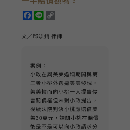
Facebook
Line
Copy
Link
文／邱竑錡 律師
案例：
小政在與美美婚姻期間與第
三者小桃外遇遭美美發現，
美美憤而向小桃一人提告侵
害配偶權但未對小政提告，
後續法院判決小桃應賠償美
美30萬元，請問小桃在賠償
後是不是可以向小政請求分