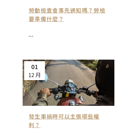
勞動檢查會事先通知嗎？勞檢
要準備什麼？
...
01
12 月
發生車禍時可以主張哪些權
利？