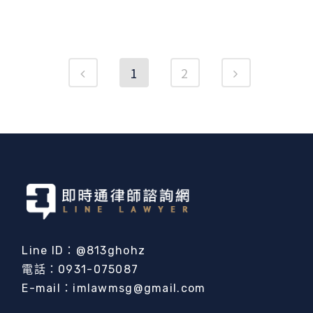
1
2
Line ID：@813ghohz
電話：0931-075087
E-mail：imlawmsg@gmail.com