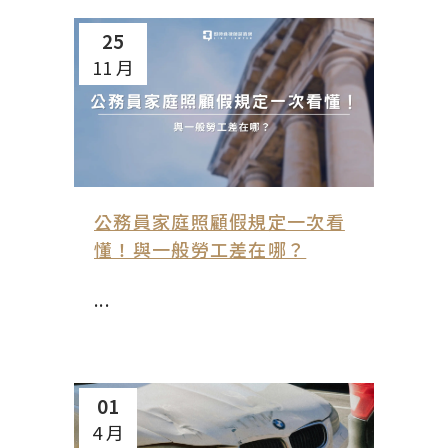
25
11 月
公務員家庭照顧假規定一次看
懂！與一般勞工差在哪？
...
01
4 月