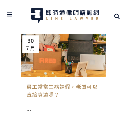
30
7 月
員工常常生病請假，老闆可以
直接資遣嗎？
...