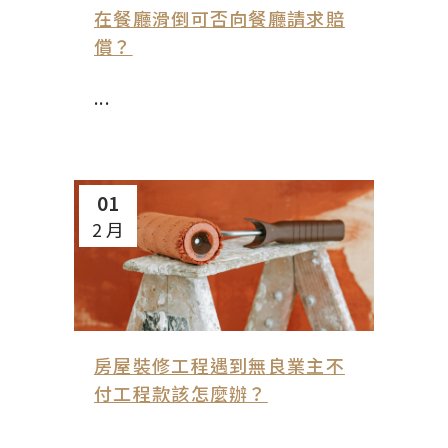
在餐廳滑倒可否向餐廳請求賠
償？
...
01
2 月
房屋裝修工程遇到無良業主不
付工程款該怎麼辦？
...