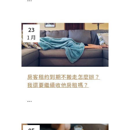
23
1 月
房客租約到期不搬走怎麼辦？
我還要繼續收他房租嗎？
...