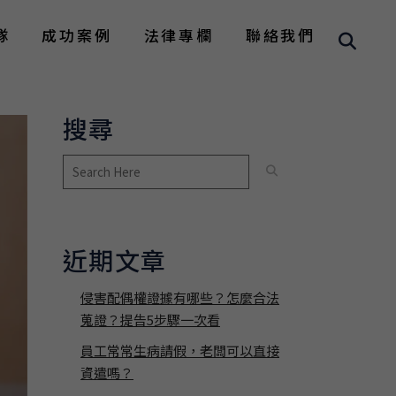
隊
成功案例
法律專欄
聯絡我們
搜尋
近期文章
侵害配偶權證據有哪些？怎麼合法
蒐證？提告5步驟一次看
員工常常生病請假，老闆可以直接
資遣嗎？