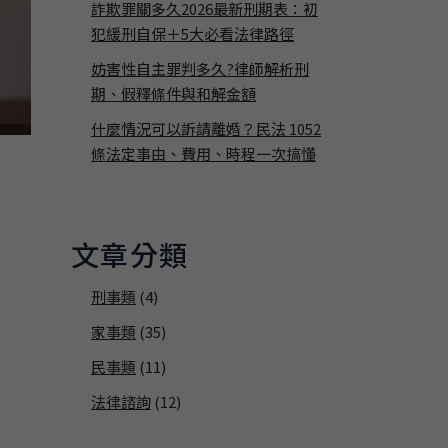
詐欺罪關多久2026最新刑期表：初
犯緩刑自保＋5大必看法律路徑
妨害性自主罪判多久?律師解析刑
期、假釋條件與和解金額
什麼情況可以訴請離婚？民法 1052
條法定事由、費用、時程一次搞懂
文章分類
刑事類
(4)
家事類
(35)
民事類
(11)
法律諮詢
(12)