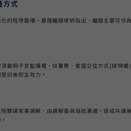
種方式
元化的程序選擇。基隆離婚律師指出，離婚主要可分
須載明子女監護權、扶養費、會面交往方式(探視權
關登記後即生效力。
法院聲請家事調解，由調解委員協助溝通，達成共識
力。