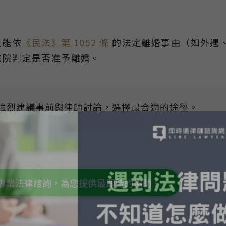
只能依
《民法》第 1052 條
的法定離婚事由（如外遇
法院判定是否准予離婚。
強烈建議事前與律師討論，選擇最合適的途徑。
預約專業法律諮詢，為您提供最即時的協助！