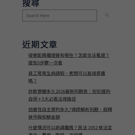
搜尋
近期文章
侵害配偶權證據有哪些？怎麼合法蒐證？
提告5步驟一次看
員工常常生病請假，老闆可以直接資遣
嗎？
詐欺罪關多久2026最新刑期表：初犯緩刑
自保＋5大必看法律路徑
妨害性自主罪判多久?律師解析刑期、假釋
條件與和解金額
什麼情況可以訴請離婚？民法 1052 條法定
事由、費用、時程一次搞懂