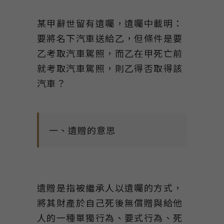
Link
某甲辭世留有遺囑，遺囑中載明：
要將名下汽車送給乙，但條件是要
乙考取汽車駕照，而乙在甲死亡前
就考取汽車駕照，則乙得否取得該
汽車？
一、遺贈的意思
遺贈是指被繼承人以遺囑的方式，
將其財產於自己死後無償贈與給他
人的一種單獨行為、要式行為、死