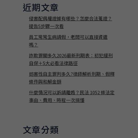
近期文章
侵害配偶權證據有哪些？怎麼合法蒐證？
提告5步驟一次看
員工常常生病請假，老闆可以直接資遣
嗎？
詐欺罪關多久2026最新刑期表：初犯緩刑
自保＋5大必看法律路徑
妨害性自主罪判多久?律師解析刑期、假釋
條件與和解金額
什麼情況可以訴請離婚？民法 1052 條法定
事由、費用、時程一次搞懂
文章分類