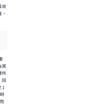
其效
運，
妻
為其
續所
、因
之1
滅時
，而