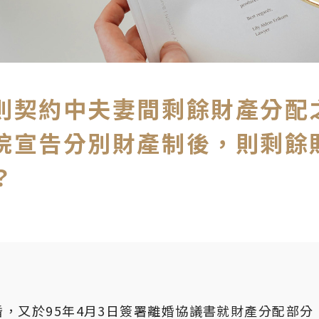
則契約中夫妻間剩餘財產分配
院宣告分別財產制後，則剩餘
？
結婚，又於95年4月3日簽署離婚協議書就財產分配部分