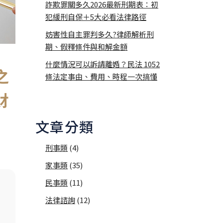
詐欺罪關多久2026最新刑期表：初
犯緩刑自保＋5大必看法律路徑
妨害性自主罪判多久?律師解析刑
期、假釋條件與和解金額
什麼情況可以訴請離婚？民法 1052
之
條法定事由、費用、時程一次搞懂
財
文章分類
刑事類
(4)
家事類
(35)
民事類
(11)
法律諮詢
(12)