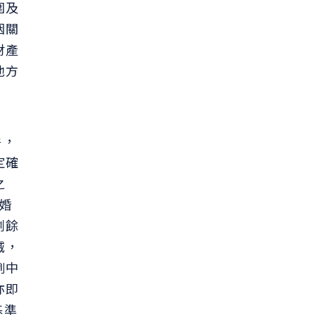
圍及
姻關
財產
他方
件，
定確
之
存婚
剩餘
滅，
例中
亦即
基準