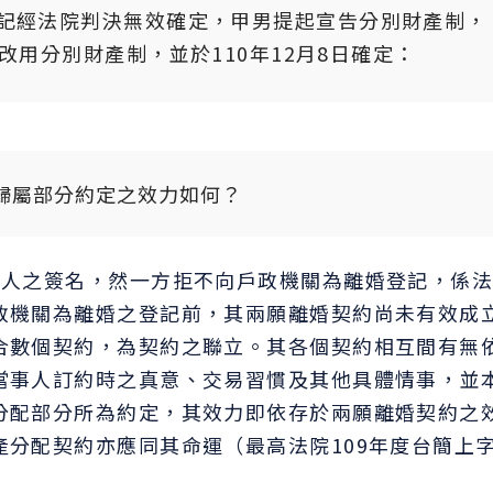
記經法院判決無效確定，甲男提起宣告分別財產制，
告改用分別財產制，並於110年12月8日確定：
歸屬部分約定之效力如何？
證人之簽名，然一方拒不向戶政機關為離婚登記，係
政機關為離婚之登記前，其兩願離婚契約尚未有效成
合數個契約，為契約之聯立。其各個契約相互間有無
當事人訂約時之真意、交易習慣及其他具體情事，並
分配部分所為約定，其效力即依存於兩願離婚契約之
分配契約亦應同其命運（最高法院109年度台簡上