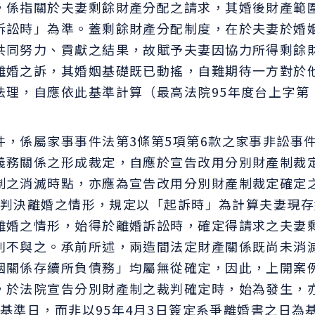
，係指關於夫妻剩餘財產分配之請求，其婚後財產範
訴訟時」為準。蓋剩餘財產分配制度，在於夫妻於婚
共同努力、貢獻之結果，故賦予夫妻因協力所得剩餘
離婚之訴，其婚姻基礎既已動搖，自難期待一方對於
法理，自應依此基準計算（最高法院95年度台上字第
，係屬家事事件法第3條第5項第6款之家事非訟事
義務關係之形成裁定，自應於宣告改用分別財產制裁
制之消滅時點，亦應為宣告改用分別財產制裁定確定
僅就判決離婚之情形，規定以「起訴時」為計算夫妻現
離婚之情形，始得於離婚訴訟時，確定得請求之夫妻
則不與之。承前所述，兩造間法定財產關係既尚未消
姻關係存續所負債務」均屬無從確定，因此，上開案
，於法院宣告分別財產制之裁判確定時，始為發生，
之基準日，而非以95年4月3日簽定系爭離婚書之日為