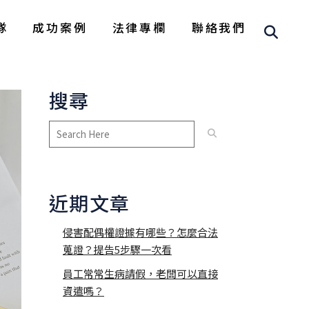
隊
成功案例
法律專欄
聯絡我們
搜尋
近期文章
侵害配偶權證據有哪些？怎麼合法
蒐證？提告5步驟一次看
員工常常生病請假，老闆可以直接
資遣嗎？