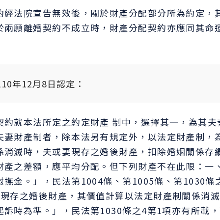
約經法院宣告無效後，關於財產分配部分所為約定，
於兩願離婚契約不成立時，財產分配契約亦應同其命
0年12月8日認定：
契約就本法所定之約定財產 制中，選擇其一，為其夫
夫妻財產制者，除本法另有規定外，以法定財產制，
係消滅時，夫或妻現存之婚後財產，扣除婚姻關係存
財產之差額，應平均分配。但下列財產不在此限：一
金。」，民法第1004條、第1005條、第1030條
妻現存之婚後財產，其價值計算以法定財產制關係消
訴時為準。」，民法第1030條之4第1項亦有所載