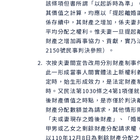
該條項但書所謂「以起訴時為準」
其價值之計算，均應以「提起離婚
係存續中，其財產之增加，係夫妻
平均分配之權利。惟夫妻一旦提起
財產之增加再事協力、貢獻，實乃
2150號民事判決參照）。
次按夫妻間宣告改用分別財產制事件
此一形成當事人間實體法上新權利
定時，始生形成效力，是法定財產
時。又民法第1030條之4第1項
後財產價值之時點，是亦僅於判決
財產分配數額並為請求，其他情形
「夫或妻現存之婚後財產」、「婚
甲男或乙女之剩餘財產分配請求權
以110年12月8日為剩餘財產分配