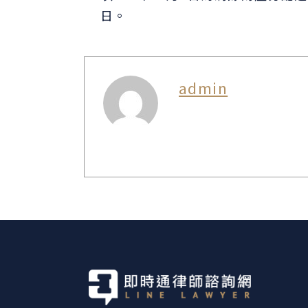
日。
admin