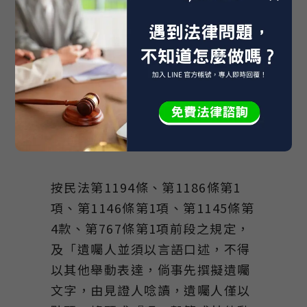
第645號裁定、105年度台簡上字
第36號判決意旨參照）。
六、代筆遺囑可否事先撰擬遺
囑文字，由見證人唸讀？
按民法第1194條、第1186條第1
項、第1146條第1項、第1145條第
4款、第767條第1項前段之規定，
及「遺囑人並須以言語口述，不得
以其他舉動表達，倘事先撰擬遺囑
文字，由見證人唸讀，遺囑人僅以