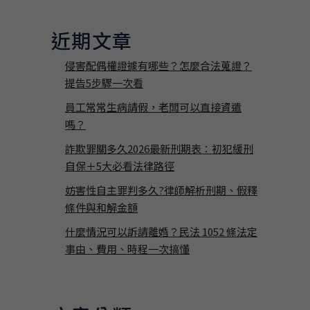
近期文章
侵害配偶權證據有哪些？怎麼合法蒐證？
提告5步驟一次看
員工常常生病請假，老闆可以直接資遣
嗎？
詐欺罪關多久2026最新刑期表：初犯緩刑
自保＋5大必看法律路徑
妨害性自主罪判多久?律師解析刑期、假釋
條件與和解金額
什麼情況可以訴請離婚？民法 1052 條法定
事由、費用、時程一次搞懂