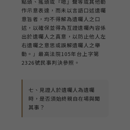
點頭、搖頭或『嗯』聲等或其他動
作示意表達，而未以言語口述遺囑
意旨者，均不得解為遺囑人之口
述，以確保並得為互證遺囑內容係
出於遺囑人之真意，以防止他人左
右遺囑之意思或誤解遺囑人之舉
動。」最高法院105年台上字第
2326號民事判決參照。
七、見證人於遺囑人為遺囑
時，是否須始終親自在場與聞
其事？