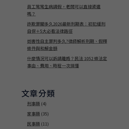
員工常常生病請假，老闆可以直接資遣
嗎？
詐欺罪關多久2026最新刑期表：初犯緩刑
自保＋5大必看法律路徑
妨害性自主罪判多久?律師解析刑期、假釋
條件與和解金額
什麼情況可以訴請離婚？民法 1052 條法定
事由、費用、時程一次搞懂
文章分類
刑事類
(4)
家事類
(35)
民事類
(11)