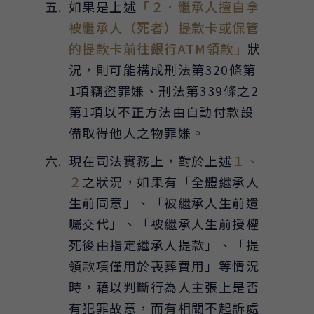
如果是上述
「２．繼承人擅自拿
被繼承人（死者）提款卡或保管
的提款卡前往銀行ATM領款」
狀
況，則可能構成刑法第320條第
1項竊盜罪嫌、刑法第339條之2
第1項以不正方法由自動付款設
備取得他人之物罪嫌。
現在司法實務上，對於上述
１、
２
之狀況，如果有「全體繼承人
生前同意」、「被繼承人生前遺
囑交代」、「被繼承人生前授權
死後由指定繼承人提款」、「提
領款項僅用於喪葬費用」等情況
時，藉以判斷行為人主張上是否
有犯罪故意，而有相關不起訴處