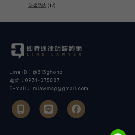
法律諮詢
(12)
Line ID：@813ghohz
電話：0931-075087
E-mail：imlawmsg@gmail.com