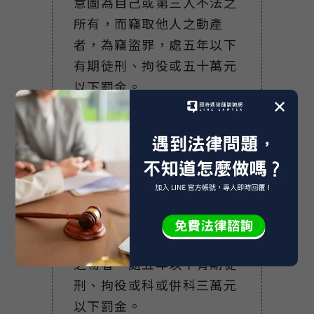
意圖為自己或第三人不法之
所有，而竊取他人之動產
者，為竊盜罪，處五年以下
有期徒刑、拘役或五十萬元
以下罰金。
✕
刑法第335條（普通侵占
罪）
意圖為自己或第三人不法之
所有，而侵占自己持有他人
之物者，處五年以下有期徒
刑、拘役或科或併科三萬元
以下罰金。