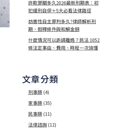
詐欺罪關多久2026最新刑期表：初
犯緩刑自保＋5大必看法律路徑
妨害性自主罪判多久?律師解析刑
期、假釋條件與和解金額
什麼情況可以訴請離婚？民法 1052
條法定事由、費用、時程一次搞懂
文章分類
刑事類
(4)
家事類
(35)
民事類
(11)
法律諮詢
(12)