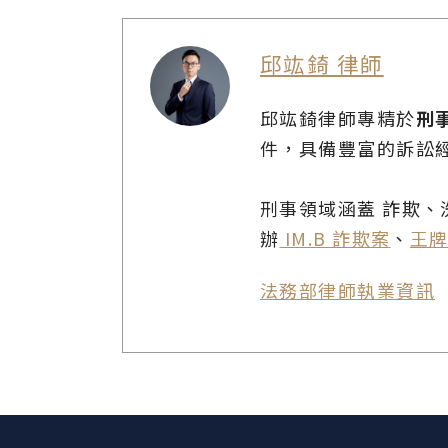
邱竑錡 律師
邱竑錡律師專精於
刑
件，具備豐富的訴訟
刑事領域涵蓋 詐欺
辦
IM.B 詐欺案
、
王
法務部律師執業資訊