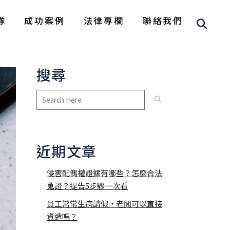
隊
成功案例
法律專欄
聯絡我們
搜尋
近期文章
侵害配偶權證據有哪些？怎麼合法
蒐證？提告5步驟一次看
員工常常生病請假，老闆可以直接
資遣嗎？