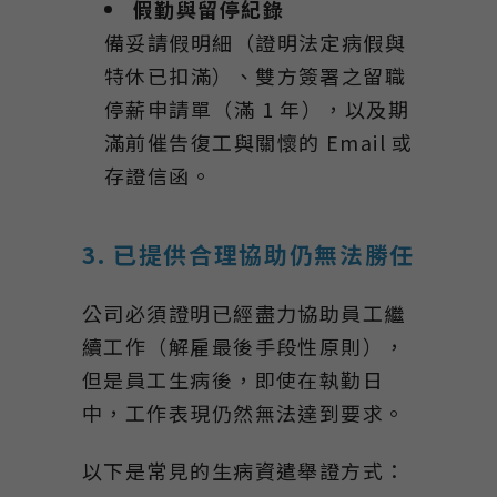
假勤與留停紀錄
備妥請假明細（證明法定病假與
特休已扣滿）、雙方簽署之留職
停薪申請單（滿 1 年），以及期
滿前催告復工與關懷的 Email 或
存證信函。
3. 已提供合理協助仍無法勝任
公司必須證明已經盡力協助員工繼
續工作（解雇最後手段性原則），
但是員工生病後，即使在執勤日
中，工作表現仍然無法達到要求。
以下是常見的生病資遣舉證方式：