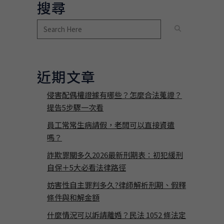
搜尋
近期文章
侵害配偶權證據有哪些？怎麼合法蒐證？
提告5步驟一次看
員工常常生病請假，老闆可以直接資遣
嗎？
詐欺罪關多久2026最新刑期表：初犯緩刑
自保＋5大必看法律路徑
妨害性自主罪判多久?律師解析刑期、假釋
條件與和解金額
什麼情況可以訴請離婚？民法 1052 條法定