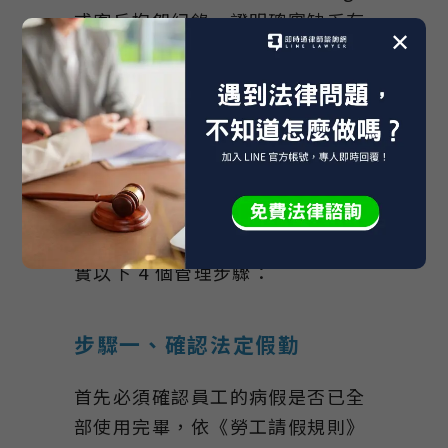
或客戶抱怨紀錄，證明確實缺乏有
✕
效產出。
合法資遣病假員工怎麼
做？
為了符合法律規定的「解僱最後手
段性」，企業在評估資遣前，應落
實以下 4 個管理步驟：
步驟一、確認法定假勤
首先必須確認員工的病假是否已全
部使用完畢，依《勞工請假規則》