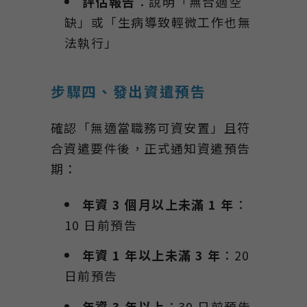
評估報告
：說明「無合適空
缺」或「生病導致輕微工作也無
法執行」
步驟四、發出資遣預告
確認「無適當職務可資安置」且符
合資遣要件後，正式通知資遣預告
期：
年資 3
個月以上未滿 1
年
：
10 日前預告
年資 1
年以上未滿 3
年
：20
日前預告
年資 3
年以上
：30 日前預告