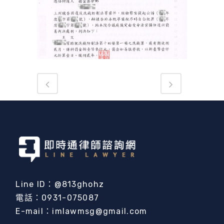
Line ID：@813ghohz
電話：0931-075087
E-mail：imlawmsg@gmail.com