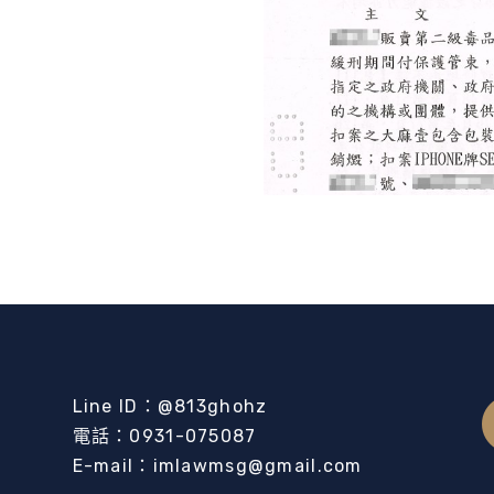
Line ID：@813ghohz
電話：0931-075087
E-mail：imlawmsg@gmail.com